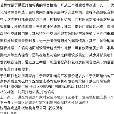
若想增强
于洪区打包箱房
的隔音性能，可从三个维度着手改进：其一，优
化墙体隔音构造，在箱房内外面板夹层中填充玻璃棉、岩棉等高效吸音材
料，这类材料能高效吸纳声波，抑制噪音扩散，同时用密封胶仔细封堵面
板接缝，杜绝缝隙成为声音传播的通道；其二，提升门窗隔音水准，选用
双层中空玻璃门窗，其独特的中空结构能有效削弱声波传递，再在门框和
窗框处加装隔音密封条，进一步降低缝隙处的漏音情况；其三，加强地面
隔音处理，在箱房地面铺设隔音毡或弹性地板，可有效降低脚步声、家具
挪动声等室内噪音，还能在地基与箱体之间增设减震垫，减少外部震动引
发的噪音侵扰。通过这些举措，能显著提高
打包箱房
的隔音效果，满足更
多场景的使用需求。
于洪区打包箱房哪家好？于洪区彩钢房厂家报价是多少？于洪区钢结构厂
房翻新质量怎么样？沈阳鑫宏盛彩板钢构有限公司承接于洪区打包箱房,
于洪区彩钢房厂家,于洪区钢结构厂房翻新,,电话:13252704444
相关标签：
沈阳打包箱房
,
打包箱房
,
上一条：
于洪区彩钢房厂家对安装环境有什么要求，复杂地形能安装吗？
下一条：
于洪区彩钢房厂家的彩钢房保温防火性能如何？
沈阳鑫宏盛彩板钢构有限公司 版权所有
筑巢ECMS